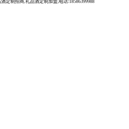
,礼品酒定制加盟,电话:18586399988