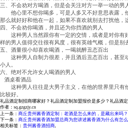
三、不会劝对方喝酒，但是会关注对方一举一动的男
他心里不想你喝多，可是人多又不好意思表露，他
那么就好好和他在一起，如果不喜欢就别去打扰他，
四、不会劝你喝酒，并且还为你挡酒的男人
这种男人当然跟你有一定的交情，或者是对你有好
样的男人值得交往很有风度，很有英雄气概，但是别
五、酒量很小却喜欢喝酒，一喝就醉丑态百出
这种男人自制力很差，并且酒后丑态百出，甚至动
小人。
六、绝对不允许女人喝酒的男人
酒桌看酒品
这种男人往往是大男子主义，在他的世界里只有他
比较好。
礼品酒定制招商哪家好？礼品酒定制加盟报价是多少？礼品酒定制质量
作者：sq.gzgzjy.cn
上一条：
商丘贵州酱香酒定制：老酒是怎么来的，是藏出来吗？
下一条：
商丘贵州酱香酒加盟总商为您讲述酱香酒为什么有怎么
相关标签：
贵州酱香酒招商
,