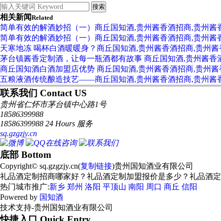
相关新闻
Related
简单有效的解酒妙招（一）商丘国知酒,贵州酱香酒招商,贵州酱
简单有效的解酒妙招（一）商丘国知酒,贵州酱香酒招商,贵州酱
天寒地冻 喝杯白酒暖暖身？商丘国知酒,贵州酱香酒招商,贵州
茅台镇酱香定制酒，让每一瓶酒都有故事 商丘国知酒,贵州酱香
商丘国知酒白酒加盟店优势 商丘国知酒,贵州酱香酒招商,贵州
五粮液酒传统酿造技艺——商丘国知酒,贵州酱香酒招商,贵州酱
联系我们 Contact US
贵州省仁怀市茅台镇中心路1号
18586399988
18586399988 24 Hours 服务
sq.gzgzjy.cn
底部 Bottom
Copyright© sq.gzgzjy.cn(
复制链接
)贵州国知酒业有限公司
礼品酒定制招商哪家好？礼品酒定制加盟报价是多少？礼品酒定制质量
热门城市推广:
新乡
郑州
洛阳
平顶山
南阳
周口
商丘
信阳
Powered by
国知酒
技术支持-贵州国知酒业有限公司
快捷入口 Quick Entry