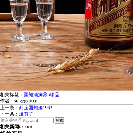
相关标签：
国知酒洞藏5珍品
,
作者：sq.gzgzjy.cn
上一条：
商丘国知酒1963
下一条：
没有了
相关新闻
Related