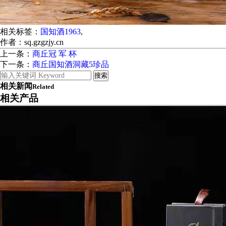
相关标签：
国知酒1963
,
作者：sq.gzgzjy.cn
上一条：
商丘冠 军 杯
下一条：
商丘国知酒洞藏5珍品
相关新闻
Related
相关产品